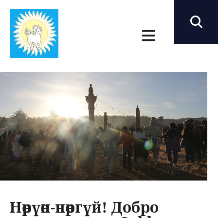
Нөрүөн-нөргүй! Добро