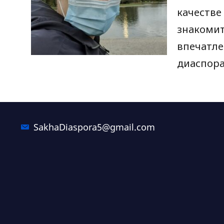
качестве
знакомит
впечатле
диаспора
SakhaDiaspora5@gmail.com