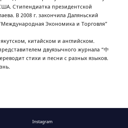
, США. Стипендиатка президентской
аева. В 2008 г. закончила Даляньский
 “Международная Экономика и Торговля”
 якутском, китайском и английском.
 представителем двуязычного журнала “中
реводит стихи и песни с разных языков.
знь.
Instagram