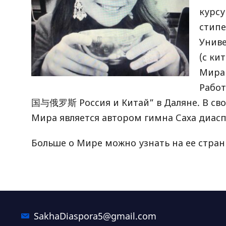
курсу
стипе
Униве
(с ки
Мира 
Работ
国与俄罗斯 Россия и Китай” в Даляне. В своб
Мира является автором гимна Саха диас
Больше о Мире можно узнать на ее стра
SakhaDiaspora5@gmail.com